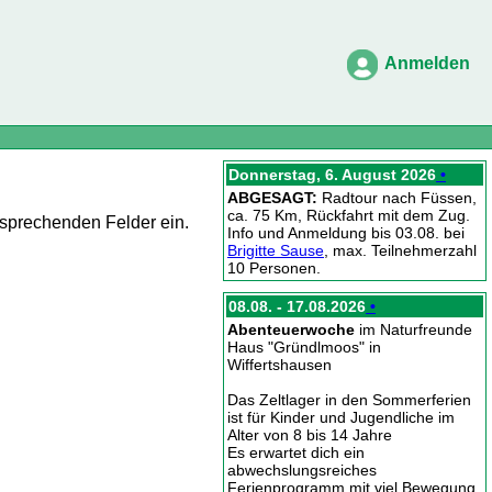
Anmelden
Donnerstag, 6. August 2026
•
ABGESAGT:
Radtour nach Füssen,
ca. 75 Km, Rückfahrt mit dem Zug.
tsprechenden Felder ein.
Info und Anmeldung bis 03.08. bei
Brigitte Sause
, max. Teilnehmerzahl
10 Personen.
08.08. - 17.08.2026
•
Abenteuerwoche
im Naturfreunde
Haus "Gründlmoos" in
Wiffertshausen
Das Zeltlager in den Sommerferien
ist für Kinder und Jugendliche im
Alter von 8 bis 14 Jahre
Es erwartet dich ein
abwechslungsreiches
Ferienprogramm mit viel Bewegung,