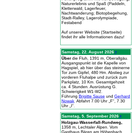
Naturerlebnis und Spaß (Paddeln,
Kletterwald, Lagerfeuer,
Nachtwanderung; Biotopbegehung,
Stadt-Ralley, Lagerolympiade,
Festabend
Auf unserer Website (Startseite)
findet ihr alle Informationen dazu!
Samstag, 22. August 2026
•
Über
die Fluh, 1391 m, Oberallgäu.
Ausgangspunkt ist die Kapelle von
Hagspiel, ab hier über das steinerne
Tor zum Gipfel, 480 Hm. Abstieg zur
vorderen Fluhalpe und zurück zum
Parkplatz, 10 Km. Gesamtgehzeit
ca. 4 Stunden. Ausrüstung G.
Schwierigkeit W1-W2.
Führung
Brigitte Sause
und
Gerhard
Nowak
. Abfahrt 7.00 Uhr „F“, 7.30
Uhr „I“.
Samstag, 5. September 2026
•
Holzgau-Wasserfall-Rundweg,
1358 m, Lechtaler Alpen. Vom
Gasthaus Bären am Höhenbach