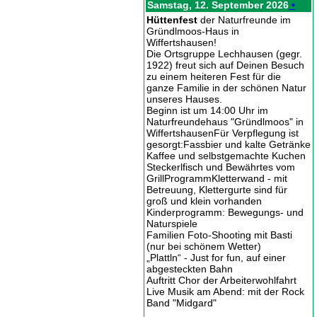
Samstag, 12. September 2026
•
Hüttenfest
der Naturfreunde im
Gründlmoos-Haus in
Wiffertshausen!
Die Ortsgruppe Lechhausen (gegr.
1922) freut sich auf Deinen Besuch
zu einem heiteren Fest für die
ganze Familie in der schönen Natur
unseres Hauses.
Beginn ist um 14:00 Uhr im
Naturfreundehaus "Gründlmoos" in
WiffertshausenFür Verpflegung ist
gesorgt:Fassbier und kalte Getränke
Kaffee und selbstgemachte Kuchen
Steckerlfisch und Bewährtes vom
GrillProgrammKletterwand - mit
Betreuung, Klettergurte sind für
groß und klein vorhanden
Kinderprogramm: Bewegungs- und
Naturspiele
Familien Foto-Shooting mit Basti
(nur bei schönem Wetter)
„Plattln“ - Just for fun, auf einer
abgesteckten Bahn
Auftritt Chor der Arbeiterwohlfahrt
Live Musik am Abend: mit der Rock
Band "Midgard"