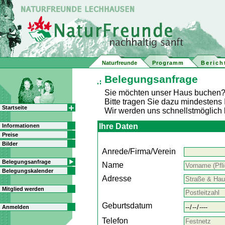
Naturfreunde
Programm
Berich
Belegungsanfrage
Sie möchten unser Haus buchen
Bitte tragen Sie dazu mindestens
Startseite
Wir werden uns schnellstmöglich 
Ihre Daten
Informationen
Preise
Bilder
Anrede/Firma/Verein
Belegungsanfrage
Name
Belegungskalender
Adresse
Mitglied werden
Geburtsdatum
Anmelden
Telefon