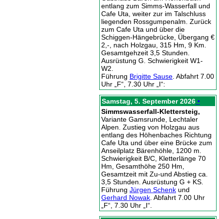
entlang zum Simms-Wasserfall und
Cafe Uta, weiter zur im Talschluss
liegenden Rossgumpenalm. Zurück
zum Cafe Uta und über die
Schiggen-Hängebrücke, Übergang €
2,-, nach Holzgau, 315 Hm, 9 Km.
Gesamtgehzeit 3,5 Stunden.
Ausrüstung G. Schwierigkeit W1-
W2.
Führung
Brigitte Sause
. Abfahrt 7.00
Uhr „F“, 7.30 Uhr „I“:
Samstag, 5. September 2026
•
Simmswasserfall-Klettersteig,
Variante Gamsrunde, Lechtaler
Alpen. Zustieg von Holzgau aus
entlang des Höhenbaches Richtung
Cafe Uta und über eine Brücke zum
Anseilplatz Bärenhöhle, 1200 m.
Schwierigkeit B/C, Kletterlänge 70
Hm, Gesamthöhe 250 Hm,
Gesamtzeit mit Zu-und Abstieg ca.
3,5 Stunden. Ausrüstung G + KS.
Führung
Jürgen Schenk
und
Gerhard Nowak
. Abfahrt 7.00 Uhr
„F“, 7.30 Uhr „I“.