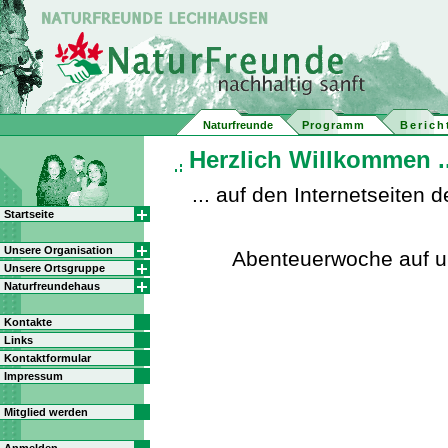
Naturfreunde
Programm
Berich
Herzlich Willkommen ..
... auf den Internetseite
Startseite
Unsere Organisation
Abenteuerwoche auf 
Unsere Ortsgruppe
Naturfreundehaus
Kontakte
Links
Kontaktformular
Impressum
Mitglied werden